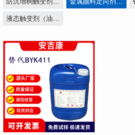
防沉增稠触变剂（油性）4310A-20X 4311-20X 4320-20X
金属颜料定向剂（油性）4340A
液态触变剂（油性）4410 4410S 4610 4610A 4620 4630A