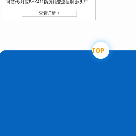
可替代/对应BYK411防沉触变流挂剂 源头厂家 欢迎索样交流
查看详情 +