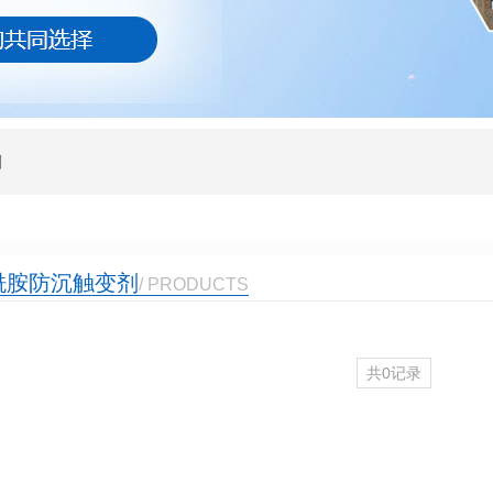
剂
酰胺防沉触变剂
/ PRODUCTS
共0记录